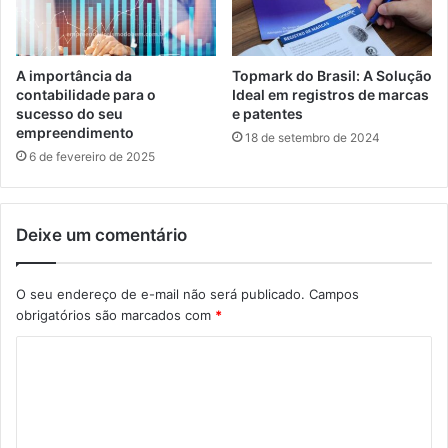
A importância da
Topmark do Brasil: A Solução
contabilidade para o
Ideal em registros de marcas
sucesso do seu
e patentes
empreendimento
18 de setembro de 2024
6 de fevereiro de 2025
Deixe um comentário
O seu endereço de e-mail não será publicado.
Campos
obrigatórios são marcados com
*
C
o
m
e