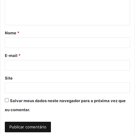
n
t
á
Nome
*
r
i
o
E-mail
*
*
Site
Salvar meus dados neste navegador para a próxima vez que
eu comentar.