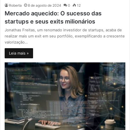
Roberta
8 de agosto de 2024
0
12
Mercado aquecido: O sucesso das
startups e seus exits milionários
Jonathas Freitas, um renomado investidor de startups, acaba de
realizar mais um exit em seu portfólio, exemplificando a crescente
valorização…
Leia mais »