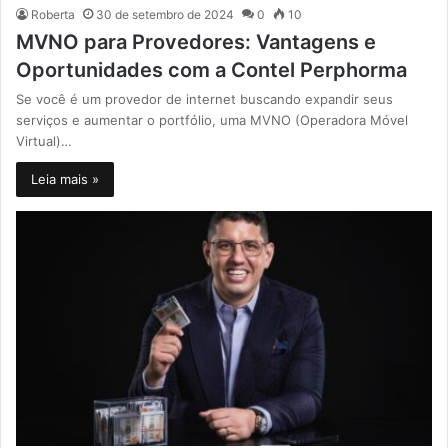
Roberta
30 de setembro de 2024
0
10
MVNO para Provedores: Vantagens e
Oportunidades com a Contel Perphorma
Se você é um provedor de internet buscando expandir seus
serviços e aumentar o portfólio, uma MVNO (Operadora Móvel
Virtual)…
Leia mais »