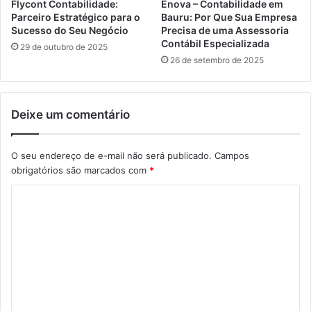
Flycont Contabilidade:
Enova – Contabilidade em
Parceiro Estratégico para o
Bauru: Por Que Sua Empresa
Sucesso do Seu Negócio
Precisa de uma Assessoria
Contábil Especializada
29 de outubro de 2025
26 de setembro de 2025
Deixe um comentário
O seu endereço de e-mail não será publicado.
Campos
obrigatórios são marcados com
*
C
o
m
e
n
t